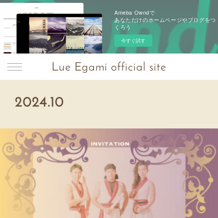
Ameba Owndで
あなただけのホームページやブログをつ
くろう
今すぐ試す
Lue Egami official site
2024
.
10