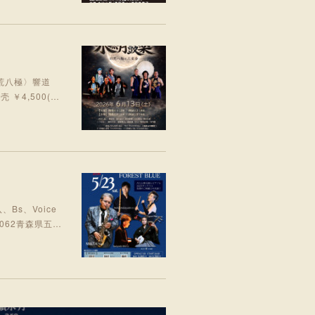
;四荒八極〉響道
￥4,500(…
、Bs、Voice
0062青森県五…