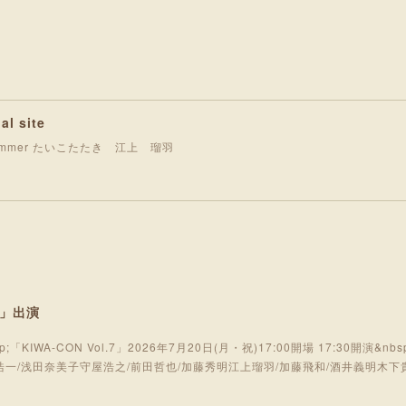
al site
o drummer たいこたたき 江上 瑠羽
!!」出演
p;「KIWA-CON Vol.7」2026年7月20日(月・祝)17:00開場 17:30開演&n
一/浅田奈美子守屋浩之/前田哲也/加藤秀明江上瑠羽/加藤飛和/酒井義明木下貴