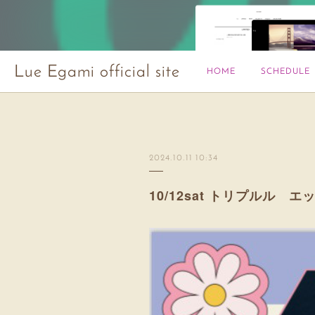
Lue Egami official site
HOME
SCHEDULE
2024.10.11 10:34
10/12sat トリプルル エッ