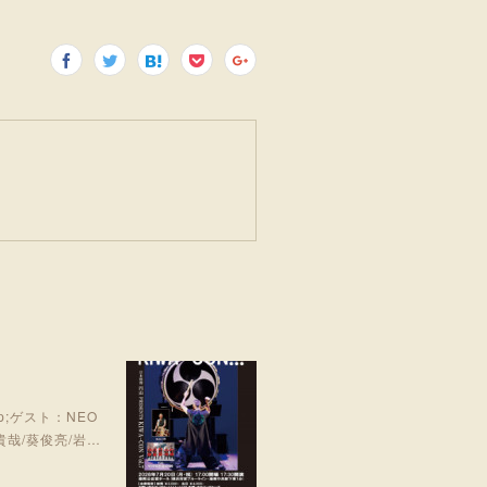
bsp;ゲスト：NEO
哉/葵俊亮/岩…