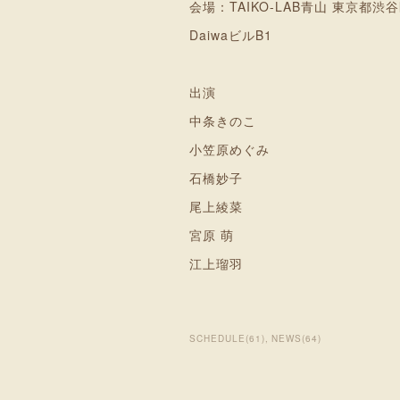
会場：TAIKO-LAB青山 東京都渋谷
DaiwaビルB1
出演
中条きのこ
小笠原めぐみ
石橋妙子
尾上綾菜
宮原 萌
江上瑠羽
SCHEDULE
(
61
)
NEWS
(
64
)