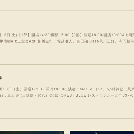
日(土)【1部】開場14:30/開演15:00【2部】開場18:30/開演19:00&lt
&lt;三宝会&gt; 柳川立行、堀越唯人、富田翔 Gest/荒川正輝、寺門勝前壳 
森
月23日（土）開場17:00 / 開演18:00出演者：MALTA （Sa）/小林鈴勘（尺八
）/山上 進 (三味線・尺八）会場:FOREST BLUE レストランホール〒037-