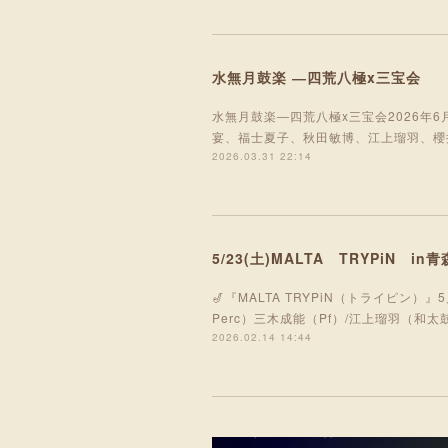
水無月鼓楽 ―四荒八極x三宝会
水無月鼓楽―四荒八極x三宝会2026年6月13
宴、福士夏子、秋田敏博、江上瑠羽、櫻井佑樹
2026.03.31 22:14
5/23(土)MALTA TRYPiN in青
🎷『MALTA TRYPiN（トライピン）』5
Perc）三木成能（Pf）/江上瑠羽（和太鼓
2026.02.14 14:44