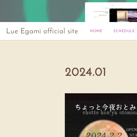
Lue Egami official site
HOME
SCHEDULE
2024
.
01