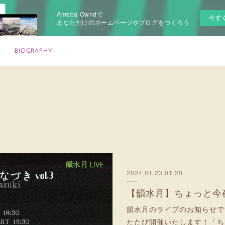
Ameba Owndで
今す
あなただけのホームページやブログをつくろう
BIOGRAPHY
2024.01.23 01:20
【韻水月】ちょっと今夜
韻水月のライブのお知らせです
たたび開催いたします！「ち