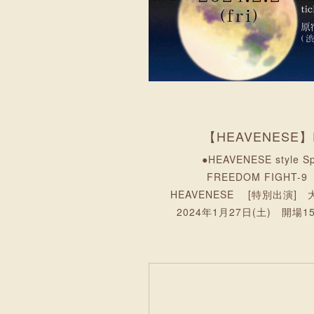
【HEAVENESE】
●HEAVENESE styl
FREEDOM FIGHT-
HEAVENESE [特別出演
2024年1月27日(土) 開場1