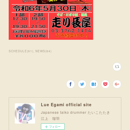
SCHEDULE
(
61
)
NEWS
(
64
)
Lue Egami official site
Japanese taiko drummer たいこたたき
江上 瑠羽
フォロー