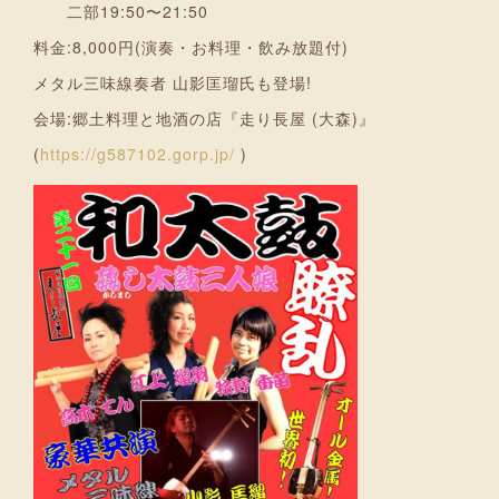
二部19:50〜21:50
料金:8,000円(演奏・お料理・飲み放題付)
メタル三味線奏者 山影匡瑠氏も登場!
会場:郷土料理と地酒の店『走り長屋 (大森)』
(
https://g587102.gorp.jp/
)